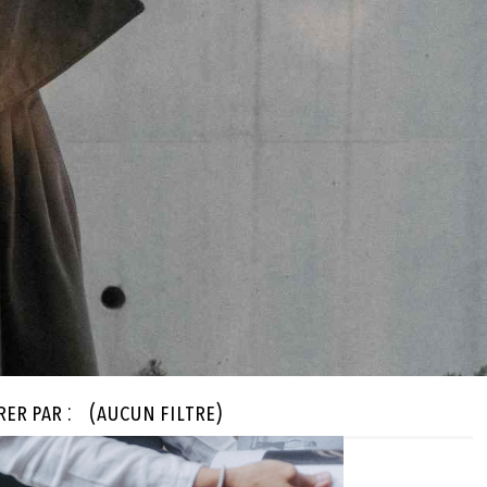
rer par :
(aucun filtre)
Créateur

(aucun filtre)