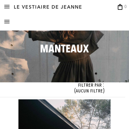
shopping_bag
0
LE VESTIAIRE DE JEANNE
MANTEAUX
Filtrer par :
(aucun filtre)
illes

Coloris

cun filtre)
(aucun filtre)


OK


