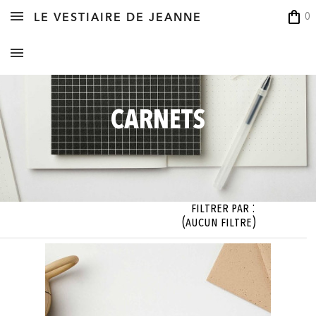
shopping_bag
0
LE VESTIAIRE DE JEANNE
CARNETS
Filtrer par :
(aucun filtre)
loris

Créateur

cun filtre)
(aucun filtre)


OK


