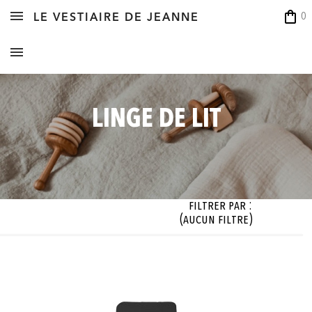
shopping_bag
0
LE VESTIAIRE DE JEANNE
LINGE DE LIT
Filtrer par :
(aucun filtre)
illes
éateur


Modèles

Matières

Coloris

cun filtre)
cun filtre)
(aucun filtre)
(aucun filtre)
(aucun filtre)





OK





