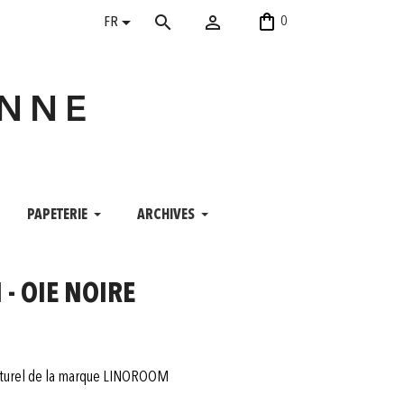
shopping_bag


search
0
FR
ANNE
PAPETERIE
ARCHIVES
- OIE NOIRE
naturel de la marque LINOROOM