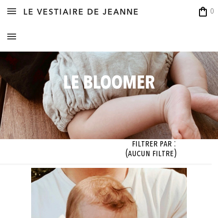
shopping_bag
0
LE VESTIAIRE DE JEANNE
LE BLOOMER
Filtrer par :
(aucun filtre)
illes

Matières

Coloris

cun filtre)
(aucun filtre)
(aucun filtre)



OK



