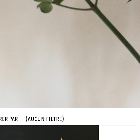
rer par :
(aucun filtre)
éateur

cun filtre)