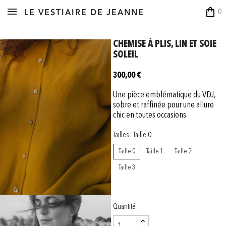
shopping_bag
0
LE VESTIAIRE DE JEANNE
CHEMISE À PLIS, LIN ET SOIE
SOLEIL
300,00 €
Une pièce emblématique du VDJ,
sobre et raffinée pour une allure
chic en toutes occasions.
Tailles : Taille 0
Taille 0
Taille 1
Taille 2
Taille 3
Quantité