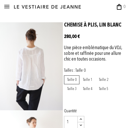
shopping_bag
0
LE VESTIAIRE DE JEANNE
CHEMISE À PLIS, LIN BLANC
280,00 €
Une pièce emblématique du VDJ,
sobre et raffinée pour une allure
chic en toutes occasions.
Tailles : Taille 0
Taille 0
Taille 1
Taille 2
Taille 3
Taille 4
Taille 5
Quantité