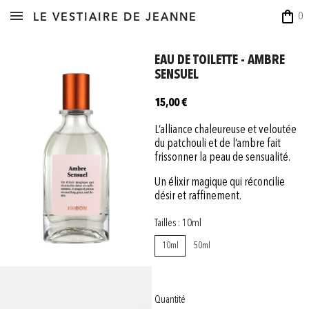
shopping_bag
0
LE VESTIAIRE DE JEANNE
EAU DE TOILETTE - AMBRE
SENSUEL
15,00 €
L’alliance chaleureuse et veloutée
du patchouli et de l’ambre fait
frissonner la peau de sensualité.
Un élixir magique qui réconcilie
désir et raffinement.
Tailles : 10ml
10ml
50ml
Quantité