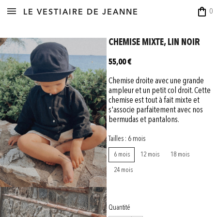
shopping_bag
0
LE VESTIAIRE DE JEANNE
CHEMISE MIXTE, LIN NOIR
55,00 €
Chemise droite avec une grande
ampleur et un petit col droit. Cette
chemise est tout à fait mixte et
s'associe parfaitement avec nos
bermudas et pantalons.
Tailles : 6 mois
6 mois
12 mois
18 mois
24 mois
Quantité