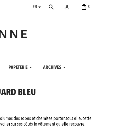
shopping_bag


search
0
FR
ANNE
PAPETERIE
ARCHIVES
UARD BLEU
olumes des robes et chemises porter sous elle, cette
dévoiler sur ses côtés le vêtement qu'elle recouvre.