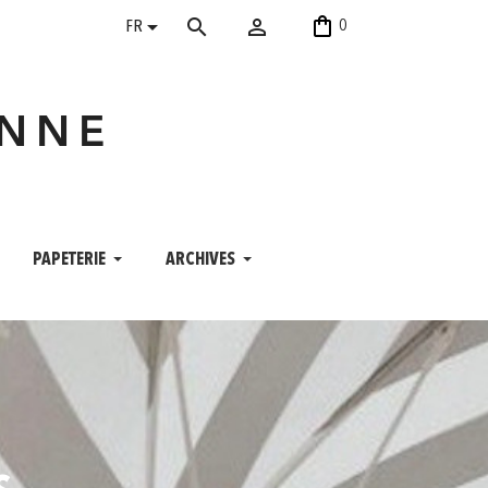
shopping_bag


search
0
FR
ANNE
PAPETERIE
ARCHIVES