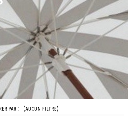
S
rer par :
(aucun filtre)
tières

cun filtre)