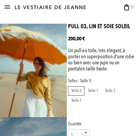
shopping_bag
0
LE VESTIAIRE DE JEANNE
PULL 03, LIN ET SOIE SOLEIL
200,00 €
Un pull en toile, très élégant, à
porter en superposition d'une robe
ou bien avec une jupe ou un
pantalon taille haute.
Tailles : Taille 0
Taille 0
Taille 1
Taille 2
Taille 3
Quantité