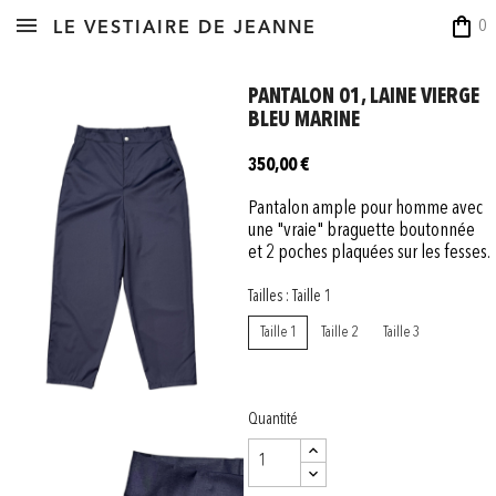
shopping_bag
0
LE VESTIAIRE DE JEANNE
PANTALON 01, LAINE VIERGE
BLEU MARINE
350,00 €
Pantalon ample pour homme avec
une "vraie" braguette boutonnée
et 2 poches plaquées sur les fesses.
Tailles : Taille 1
Taille 1
Taille 2
Taille 3
Quantité