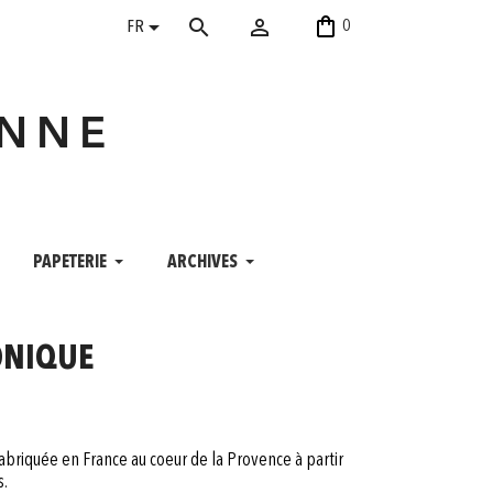
shopping_bag


search
0
FR
ANNE
PAPETERIE
ARCHIVES
TONIQUE
abriquée en France au coeur de la Provence à partir
s.