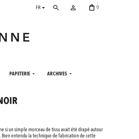
shopping_bag


search
0
FR
ANNE
PAPETERIE
ARCHIVES
 NOIR
 si un simple morceau de tissu avait été drapé autour
r. Bien entendu la technique de fabrication de cette