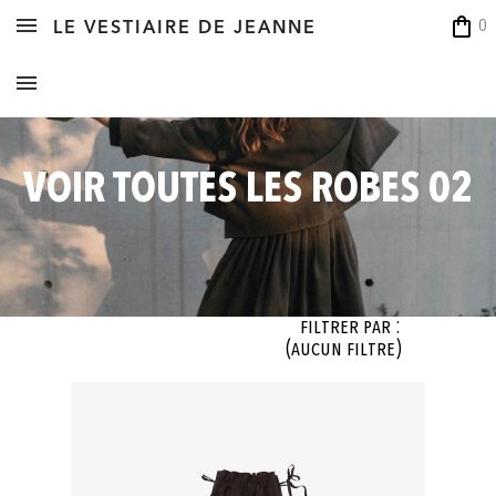
shopping_bag
0
LE VESTIAIRE DE JEANNE
VOIR TOUTES LES ROBES 02
Filtrer par :
(aucun filtre)
OK
