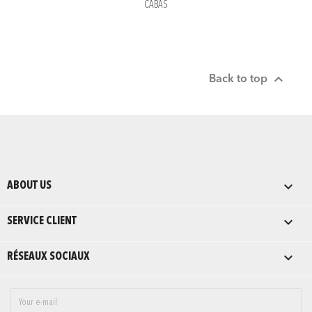
CABAS

Back to top

ABOUT US

SERVICE CLIENT

RÉSEAUX SOCIAUX