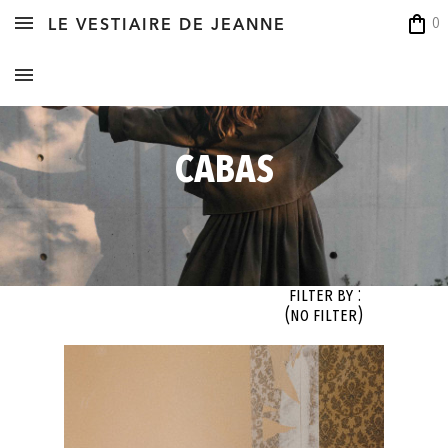
shopping_bag
0
LE VESTIAIRE DE JEANNE
CABAS
Filter By :
(no filter)
OK
